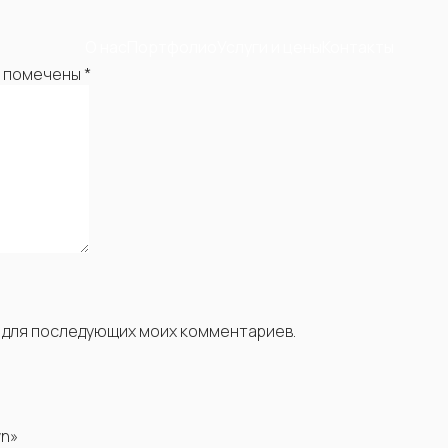
О нас
Портфолио
Услуги и цены
Контакты
я помечены
*
ре для последующих моих комментариев.
wn»