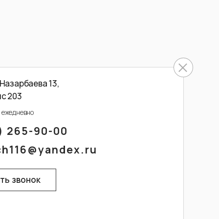
+
 Назарбаева 13,
ис 203
0 ежедневно
) 265-90-00
ch116@yandex.ru
ть звонок