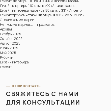
Ремонт квартиры 110 кв.м. в ЖК «Свобода» Казань
Дизайн квартиры 110 кв.м. в ЖК «Altura» Казань
Дизайн интерьера квартиры 80 кв.м. в ЖК «Vincent»
Ремонт трёхкомнатной квартиры в ЖК «Savin House»
Свежие комментарии
Нет комментариев для просмотра.
Архивы
Ноябрь 2025
Октябрь 2025
Август 2025
Июнь 2025
Май 2025
Рубрики
Дизайн интерьера
Ремонт
НАШИ КОНТАКТЫ
СВЯЖИТЕСЬ С НАМИ
МЫ СВЯЖЕМСЯ С ВАМИ В БЛИЖАЙШЕЕ ВРЕМЯ
ДЛЯ КОНСУЛЬТАЦИИ
СВЯЖИТЕСЬ С НАМИ