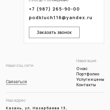
Я подтверждаю ознакомление с
+7 (987) 265-90-00
Политикой конфиденциальности
.
podkluch116@yandex.ru
Заказать звонок
Навигация
Наши соц.сети
О нас
Портфолио
Услуги и цены
Связаться
Контакты
Наш адрес
Казань, ул. Назарбаева 13,