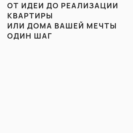
ОТ ИДЕИ ДО РЕАЛИЗАЦИИ
КВАРТИРЫ
ИЛИ ДОМА ВАШЕЙ МЕЧТЫ
ОДИН ШАГ
МЫ СВЯЖЕМСЯ С ВАМИ В БЛИЖАЙШЕЕ ВРЕМЯ
СВЯЖИТЕСЬ С НАМИ
ДЛЯ КОНСУЛЬТАЦИИ
Казань, ул. Назарбаева 13,
2 этаж, офис 203