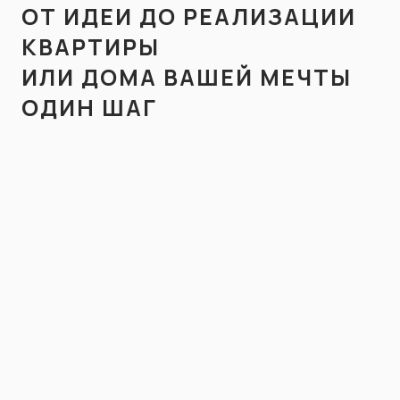
ОТ ИДЕИ ДО РЕАЛИЗАЦИИ
КВАРТИРЫ
ИЛИ ДОМА ВАШЕЙ МЕЧТЫ
ОДИН ШАГ
МЫ СВЯЖЕМСЯ С ВАМИ В БЛИЖАЙШЕЕ ВРЕМЯ
СВЯЖИТЕСЬ С НАМИ
ДЛЯ КОНСУЛЬТАЦИИ
Казань, ул. Назарбаева 13,
2 этаж, офис 203